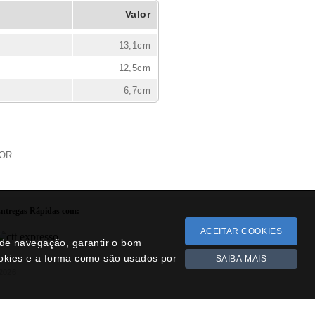
Valor
13,1cm
12,5cm
6,7cm
COR
ntregas Rápidas com:
ACEITAR COOKIES
a de navegação, garantir o bom
ookies e a forma como são usados por
SAIBA MAIS
2026