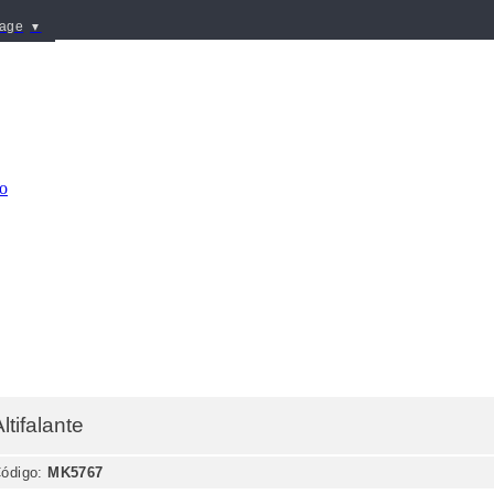
uage
▼
ltifalante
ódigo:
MK5767