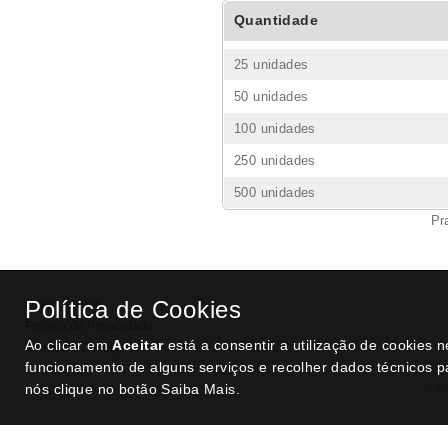
Quantidade
25 unidades
50 unidades
100 unidades
250 unidades
500 unidades
Pr
Quem Somos
Política de Cookies
Politica de Privacidade
Ao clicar em
Aceitar
está a consentir a utilização de cookies 
Termos e Condições
funcionamento de alguns serviços e recolher dados técnicos p
nós clique no botão Saiba Mais.
A es
SITES DESTACADOS NA FUNCIONALIDADE RIO