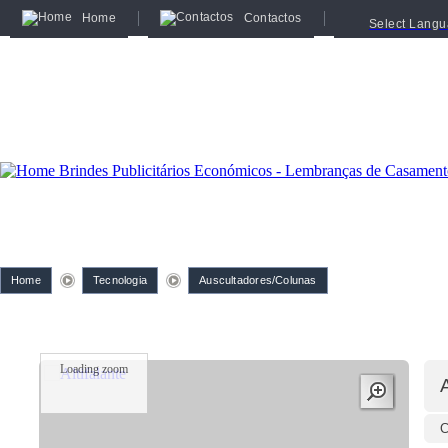
Home
Contactos
Select Lang
Home
Tecnologia
Auscultadores/Colunas
Loading zoom
A
C