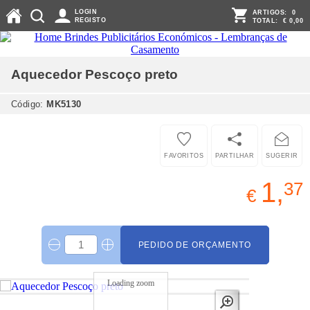
LOGIN
ARTIGOS:
0
REGISTO
TOTAL:
€ 0,00
Aquecedor Pescoço
preto
Código:
MK5130
FAVORITOS
PARTILHAR
SUGERIR
1,
37
€
PEDIDO DE ORÇAMENTO
Loading zoom