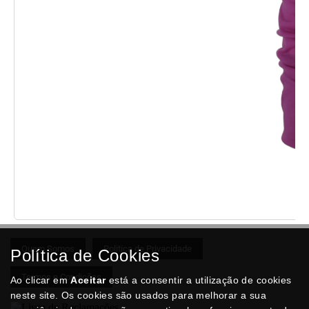
Quem Somos
Politica de Privacidade
Política de Cookies
Termos e Condições
Ao clicar em
Aceitar
está a consentir a utilização de cookies
neste site. Os cookies são usados para melhorar a sua