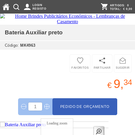
LOGIN
ARTIGOS:
0
REGISTO
TOTAL:
€ 0,00
Bateria Auxiliar
preto
Código:
MK4963
FAVORITOS
PARTILHAR
SUGERIR
9,
34
€
PEDIDO DE ORÇAMENTO
Loading zoom