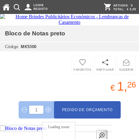
LOGIN
ARTIGOS:
0
REGISTO
TOTAL:
€ 0,00
Bloco de Notas
preto
Código:
MK5300
FAVORITOS
PARTILHAR
SUGERIR
1,
26
€
PEDIDO DE ORÇAMENTO
Loading zoom