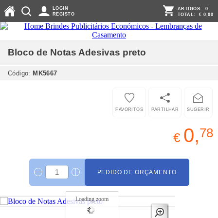
LOGIN
ARTIGOS:
0
REGISTO
TOTAL:
€ 0,00
Bloco de Notas Adesivas
preto
Código:
MK5667
FAVORITOS
PARTILHAR
SUGERIR
0,
78
€
PEDIDO DE ORÇAMENTO
Loading zoom