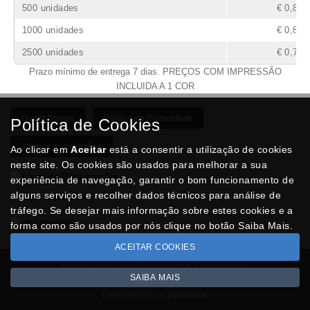
500 unidades
€ 0,86
1000 unidades
€ 0,81
2500 unidades
€ 0,78
Prazo mínimo de entrega 7 dias. PREÇOS COM IMPRESSÃO
INCLUIDA A 1 COR
Quem Somos
Politica de Privacidade
Política de Cookies
Termos e Condições
Ao clicar em
Aceitar
está a consentir a utilização de cookies
neste site. Os cookies são usados para melhorar a sua
experiência de navegação, garantir o bom funcionamento de
alguns serviços e recolher dados técnicos para análise de
Entregas Rápidas com:
tráfego. Se desejar mais informação sobre estes cookies e a
forma como são usados por nós clique no botão Saiba Mais.
ACEITAR COOKIES
A estes valores deverá acrescer IVA à taxa em vigor
SAIBA MAIS
Copyright © BRINDESNET.com 2026
Desenvolvido por
Optimeios