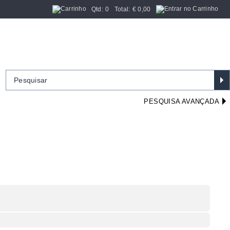
Qtd:
0
Total:
€
0,00
PESQUISA AVANÇADA