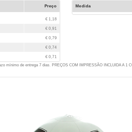
Preço
Medida
€ 1,18
€ 0,91
€ 0,79
€ 0,74
€ 0,71
azo mínimo de entrega 7 dias. PREÇOS COM IMPRESSÃO INCLUIDA A 1 