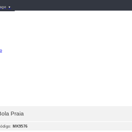
uage
▼
Bola Praia
ódigo:
MK9576