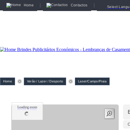
Home
Contactos
Select Lang
Home
Verão / Lazer / Desporto
Laser/Campo/Praia
Loading zoom
C