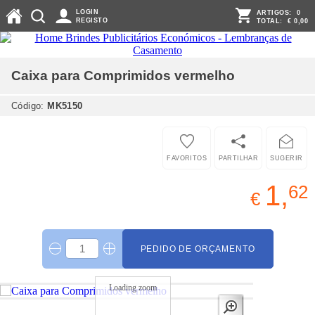
LOGIN
ARTIGOS:
0
REGISTO
TOTAL:
€ 0,00
Caixa para Comprimidos
vermelho
Código:
MK5150
FAVORITOS
PARTILHAR
SUGERIR
1,
62
€
PEDIDO DE ORÇAMENTO
Loading zoom