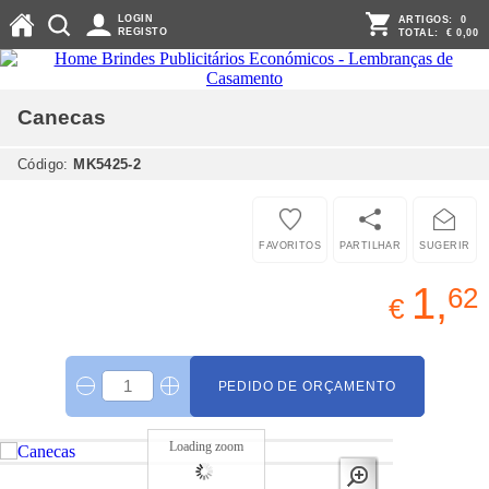
LOGIN
ARTIGOS:
0
REGISTO
TOTAL:
€ 0,00
Canecas
Código:
MK5425-2
FAVORITOS
PARTILHAR
SUGERIR
1,
62
€
PEDIDO DE ORÇAMENTO
Loading zoom