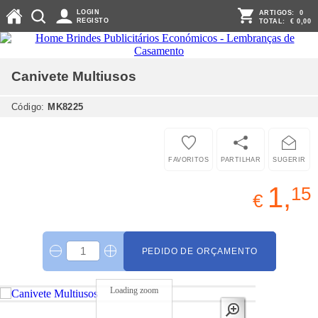
LOGIN
ARTIGOS:
0
REGISTO
TOTAL:
€ 0,00
Canivete Multiusos
Código:
MK8225
FAVORITOS
PARTILHAR
SUGERIR
1,
15
€
PEDIDO DE ORÇAMENTO
Loading zoom