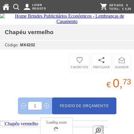
LOGIN
ARTIGOS:
0
REGISTO
TOTAL:
€ 0,00
Chapéu
vermelho
Código:
MK4202
FAVORITOS
PARTILHAR
SUGERIR
0,
73
€
PEDIDO DE ORÇAMENTO
Loading zoom