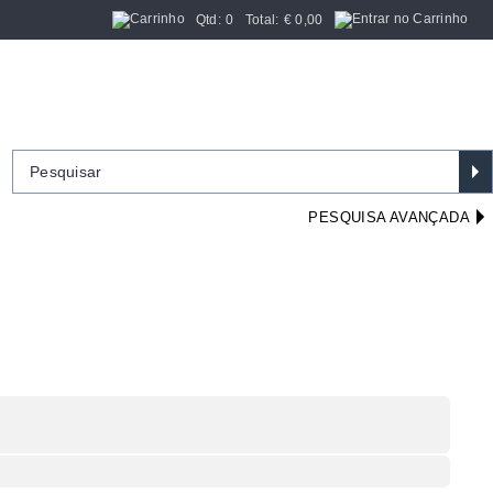
Qtd:
0
Total:
€
0,00
PESQUISA AVANÇADA