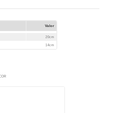
Valor
20cm
14cm
 COR