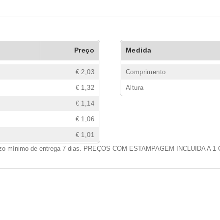
Preço
Medida
€ 2,03
Comprimento
€ 1,32
Altura
€ 1,14
€ 1,06
€ 1,01
zo mínimo de entrega 7 dias. PREÇOS COM ESTAMPAGEM INCLUIDA A 1