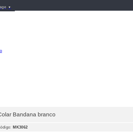
uage
▼
Colar Bandana
branco
ódigo:
MK3062