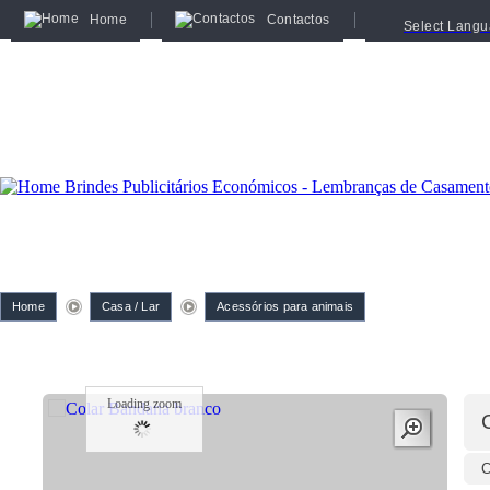
Home
Contactos
Select Lang
Home
Casa / Lar
Acessórios para animais
Loading zoom
C