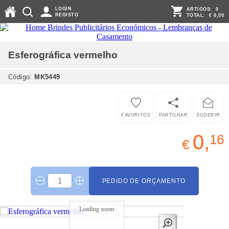
LOGIN
ARTIGOS:
0
REGISTO
TOTAL:
€ 0,00
Esferográfica
vermelho
Código:
MK5449
FAVORITOS
PARTILHAR
SUGERIR
0,
16
€
PEDIDO DE ORÇAMENTO
Loading zoom