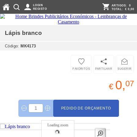
LOGIN
ARTIGOS:
0
REGISTO
TOTAL:
€ 0,00
Lápis
branco
Código:
MK4173
FAVORITOS
PARTILHAR
SUGERIR
0,
07
€
PEDIDO DE ORÇAMENTO
Loading zoom