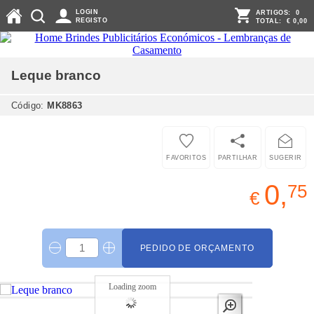
LOGIN
ARTIGOS:
0
REGISTO
TOTAL:
€ 0,00
Leque
branco
Código:
MK8863
FAVORITOS
PARTILHAR
SUGERIR
0,
75
€
PEDIDO DE ORÇAMENTO
Loading zoom