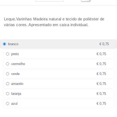
Leque.Varinhas Madeira natural e tecido de poliéster de
várias cores. Apresentado em caixa individual.
branco
€ 0,75
preto
€ 0,75
vermelho
€ 0,75
verde
€ 0,75
amarelo
€ 0,75
laranja
€ 0,75
azul
€ 0,75