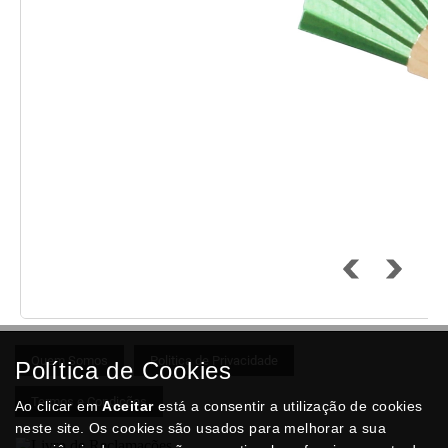
Quem Somos
Politica de Privacidade
Política de Cookies
Termos e Condições
Ao clicar em
Aceitar
está a consentir a utilização de cookies
neste site. Os cookies são usados para melhorar a sua