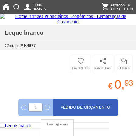
LOGIN
ARTIGOS:
0
REGISTO
TOTAL:
€ 0,00
Leque
branco
Código:
MK4977
FAVORITOS
PARTILHAR
SUGERIR
0,
93
€
PEDIDO DE ORÇAMENTO
Loading zoom