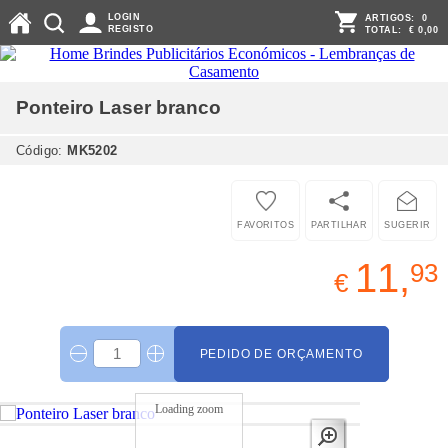
LOGIN
ARTIGOS:
0
REGISTO
TOTAL:
€ 0,00
Ponteiro Laser
branco
Código:
MK5202
FAVORITOS
PARTILHAR
SUGERIR
11,
93
€
PEDIDO DE ORÇAMENTO
Loading zoom