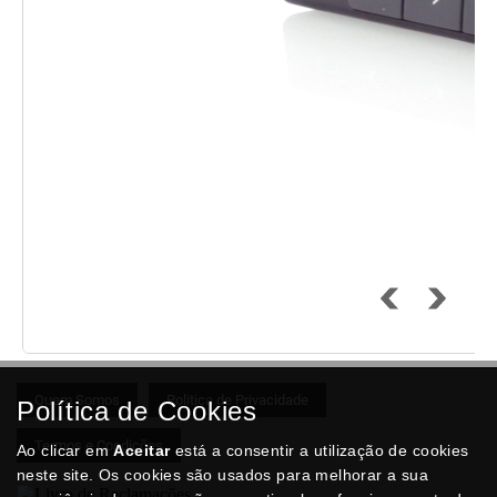
Quem Somos
Politica de Privacidade
Política de Cookies
Termos e Condições
Ao clicar em
Aceitar
está a consentir a utilização de cookies
neste site. Os cookies são usados para melhorar a sua