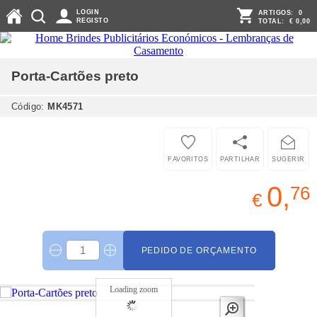
LOGIN
ARTIGOS:
0
REGISTO
TOTAL:
€ 0,00
Porta-Cartões
preto
Código:
MK4571
FAVORITOS
PARTILHAR
SUGERIR
0,
76
€
PEDIDO DE ORÇAMENTO
Loading zoom