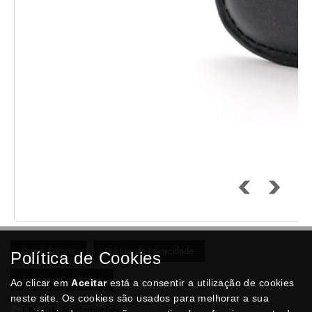
Quem Somos
Politica de Privacidade
Política de Cookies
Termos e Condições
Ao clicar em
Aceitar
está a consentir a utilização de cookies
neste site. Os cookies são usados para melhorar a sua