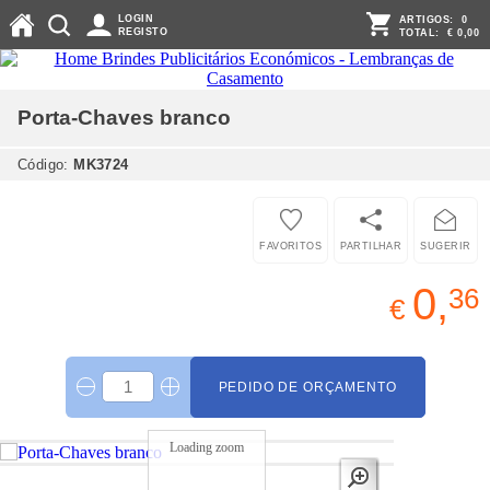
LOGIN
ARTIGOS:
0
REGISTO
TOTAL:
€ 0,00
Porta-Chaves
branco
Código:
MK3724
FAVORITOS
PARTILHAR
SUGERIR
0,
36
€
PEDIDO DE ORÇAMENTO
Loading zoom