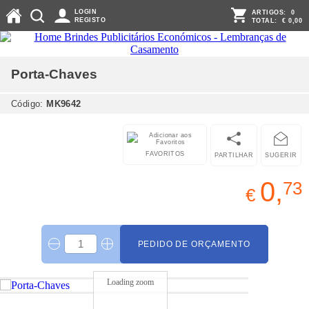
LOGIN
ARTIGOS:
0
REGISTO
TOTAL:
€ 0,00
Porta-Chaves
Código:
MK9642
FAVORITOS
PARTILHAR
SUGERIR
0,
73
€
PEDIDO DE ORÇAMENTO
Loading zoom