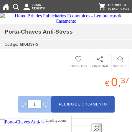
LOGIN
ARTIGOS:
0
REGISTO
TOTAL:
€ 0,00
Porta-Chaves Anti-Stress
Código:
MK4397-5
FAVORITOS
PARTILHAR
SUGERIR
0,
37
€
PEDIDO DE ORÇAMENTO
Loading zoom