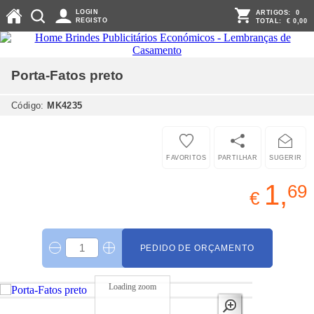
LOGIN
ARTIGOS:
0
REGISTO
TOTAL:
€ 0,00
Porta-Fatos
preto
Código:
MK4235
FAVORITOS
PARTILHAR
SUGERIR
1,
69
€
PEDIDO DE ORÇAMENTO
Loading zoom