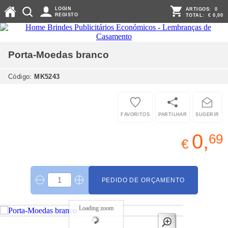
LOGIN
ARTIGOS:
0
REGISTO
TOTAL:
€ 0,00
Porta-Moedas
branco
Código:
MK5243
FAVORITOS
PARTILHAR
SUGERIR
0,
69
€
PEDIDO DE ORÇAMENTO
Loading zoom