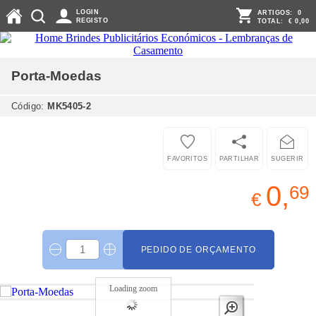
LOGIN
ARTIGOS:
0
REGISTO
TOTAL:
€ 0,00
Porta-Moedas
Código:
MK5405-2
FAVORITOS
PARTILHAR
SUGERIR
0,
69
€
PEDIDO DE ORÇAMENTO
Loading zoom