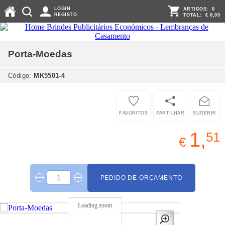
LOGIN
ARTIGOS:
0
REGISTO
TOTAL:
€ 0,00
Porta-Moedas
Código:
MK5501-4
FAVORITOS
PARTILHAR
SUGERIR
1,
51
€
PEDIDO DE ORÇAMENTO
Loading zoom