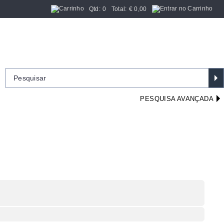
Qtd:
0
Total:
€
0,00
PESQUISA AVANÇADA