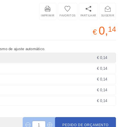
IMPRIMIR
FAVORITOS
PARTILHAR
SUGERIR
0,
14
€
ismo de ajuste automático.
€ 0,14
€ 0,14
€ 0,14
€ 0,14
€ 0,14
PEDIDO DE ORÇAMENTO