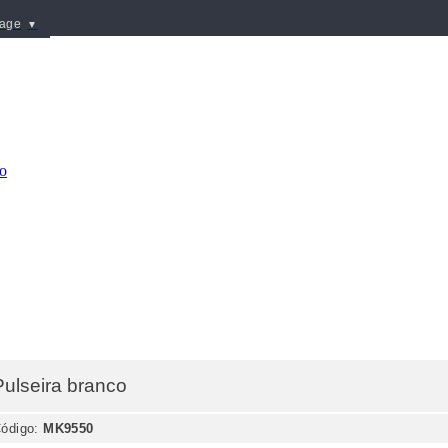
uage
▼
Pulseira
branco
ódigo:
MK9550