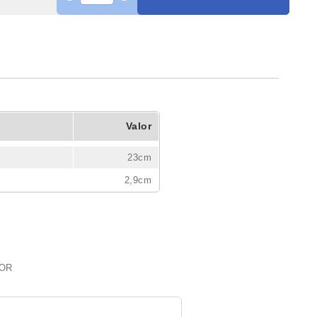
Valor
23cm
2,9cm
COR