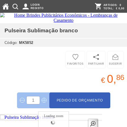
LOGIN
ARTIGOS:
0
REGISTO
TOTAL:
€ 0,00
Pulseira Sublimação
branco
Código:
MK5852
FAVORITOS
PARTILHAR
SUGERIR
0,
86
€
PEDIDO DE ORÇAMENTO
Loading zoom