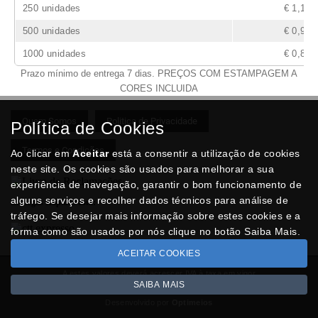
250 unidades
€ 1,17
500 unidades
€ 0,92
1000 unidades
€ 0,86
Prazo mínimo de entrega 7 dias. PREÇOS COM ESTAMPAGEM A
CORES INCLUIDA
Quem Somos
Politica de Privacidade
Política de Cookies
Termos e Condições
Ao clicar em
Aceitar
está a consentir a utilização de cookies
neste site. Os cookies são usados para melhorar a sua
experiência de navegação, garantir o bom funcionamento de
alguns serviços e recolher dados técnicos para análise de
Entregas Rápidas com:
tráfego. Se desejar mais informação sobre estes cookies e a
forma como são usados por nós clique no botão Saiba Mais.
ACEITAR COOKIES
A estes valores deverá acrescer IVA à taxa em vigor
SAIBA MAIS
Copyright © BRINDESNET.com 2026
Desenvolvido por
Optimeios