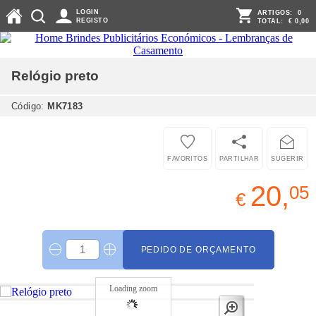
LOGIN
ARTIGOS:
0
REGISTO
TOTAL:
€ 0,00
Relógio
preto
Código:
MK7183
FAVORITOS
PARTILHAR
SUGERIR
20,
05
€
PEDIDO DE ORÇAMENTO
Loading zoom