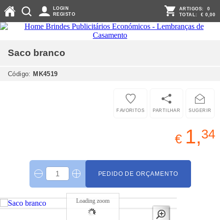
LOGIN
ARTIGOS:
0
REGISTO
TOTAL:
€ 0,00
Saco
branco
Código:
MK4519
FAVORITOS
PARTILHAR
SUGERIR
1,
34
€
PEDIDO DE ORÇAMENTO
Loading zoom