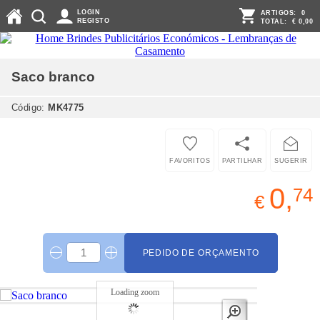
LOGIN
ARTIGOS:
0
REGISTO
TOTAL:
€ 0,00
Saco
branco
Código:
MK4775
FAVORITOS
PARTILHAR
SUGERIR
0,
74
€
PEDIDO DE ORÇAMENTO
Loading zoom