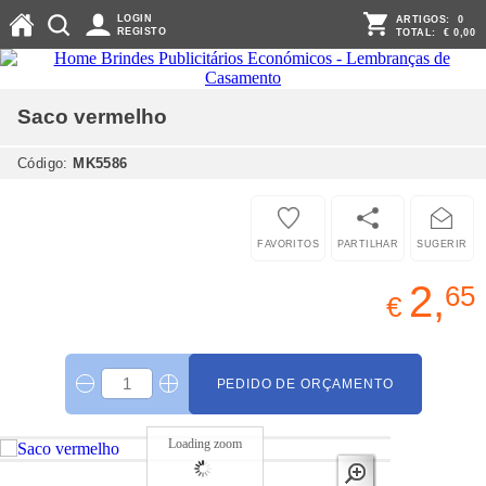
LOGIN
ARTIGOS:
0
REGISTO
TOTAL:
€ 0,00
Saco
vermelho
Código:
MK5586
FAVORITOS
PARTILHAR
SUGERIR
2,
65
€
PEDIDO DE ORÇAMENTO
Loading zoom