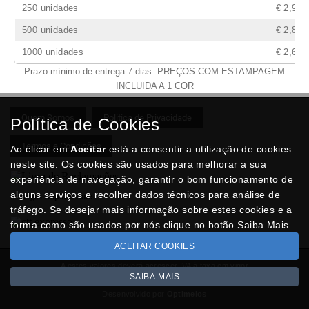
250 unidades
€ 2,97
500 unidades
€ 2,83
1000 unidades
€ 2,65
Prazo mínimo de entrega 7 dias. PREÇOS COM ESTAMPAGEM
INCLUIDA A 1 COR
Quem Somos
Politica de Privacidade
Política de Cookies
Termos e Condições
Ao clicar em
Aceitar
está a consentir a utilização de cookies
neste site. Os cookies são usados para melhorar a sua
experiência de navegação, garantir o bom funcionamento de
alguns serviços e recolher dados técnicos para análise de
Entregas Rápidas com:
tráfego. Se desejar mais informação sobre estes cookies e a
forma como são usados por nós clique no botão Saiba Mais.
ACEITAR COOKIES
A estes valores deverá acrescer IVA à taxa em vigor
SAIBA MAIS
Copyright © BRINDESNET.com 2026
Desenvolvido por
Optimeios