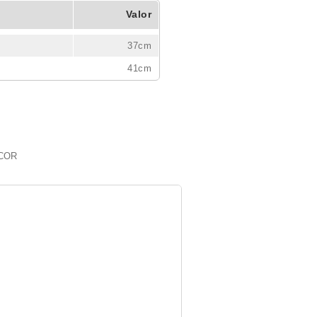
Valor
37cm
41cm
 COR