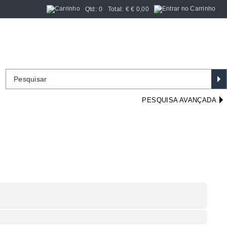
Qtd:
0
Total:
€
€ 0,00
PESQUISA AVANÇADA