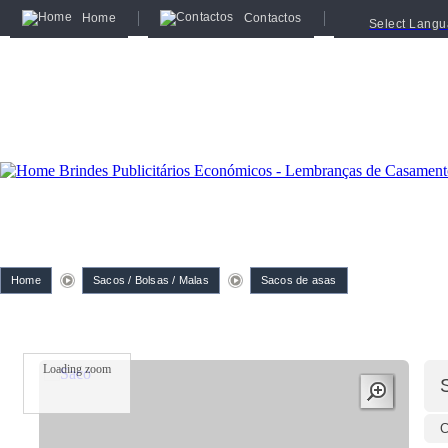
Home
Contactos
Select Lang
Home
Sacos / Bolsas / Malas
Sacos de asas
Loading zoom
C