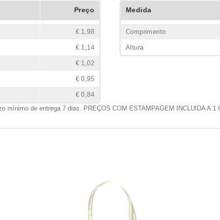
Preço
Medida
€ 1,98
Comprimento
€ 1,14
Altura
€ 1,02
€ 0,95
€ 0,84
zo mínimo de entrega 7 dias. PREÇOS COM ESTAMPAGEM INCLUIDA A 1