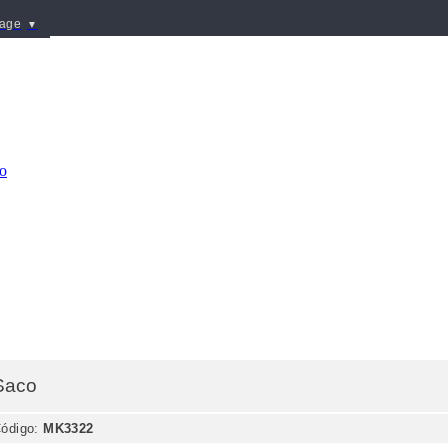
uage
▼
Saco
ódigo:
MK3322