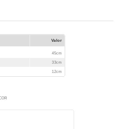
Valor
45cm
33cm
12cm
 COR