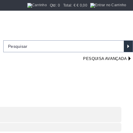
Qtd:
0
Total:
€
€ 0,00
PESQUISA AVANÇADA