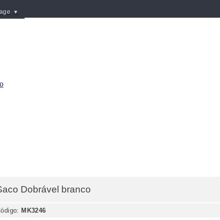
uage
▼
Saco Dobrável
branco
ódigo:
MK3246