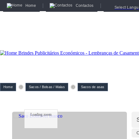
Home
Contactos
Select Lang
Home
Sacos / Bolsas / Malas
Sacos de asas
Loading zoom
C