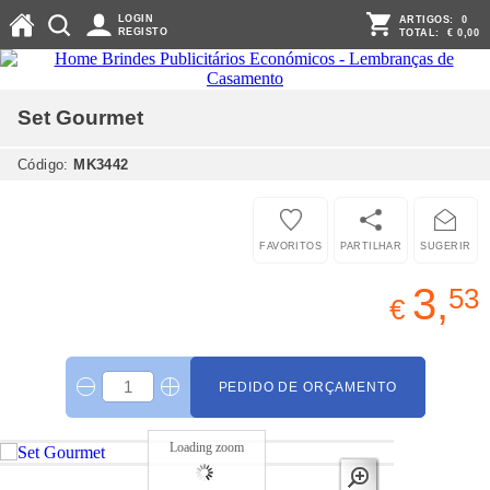
LOGIN
ARTIGOS:
0
REGISTO
TOTAL:
€ 0,00
Set Gourmet
Código:
MK3442
FAVORITOS
PARTILHAR
SUGERIR
3,
53
€
PEDIDO DE ORÇAMENTO
Loading zoom