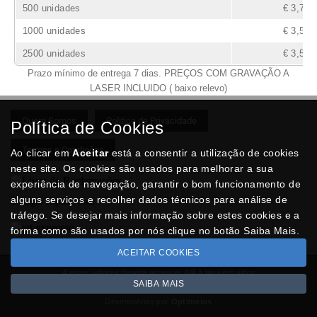
500 unidades
€ 3,79
1000 unidades
€ 3,57
2500 unidades
€ 3,52
Prazo mínimo de entrega 7 dias. PREÇOS COM GRAVAÇÃO A
LASER INCLUIDO ( baixo relevo)
Quem Somos
Politica de Privacidade
Política de Cookies
Termos e Condições
Ao clicar em
Aceitar
está a consentir a utilização de cookies
neste site. Os cookies são usados para melhorar a sua
experiência de navegação, garantir o bom funcionamento de
alguns serviços e recolher dados técnicos para análise de
Entregas Rápidas com:
tráfego. Se desejar mais informação sobre estes cookies e a
forma como são usados por nós clique no botão Saiba Mais.
ACEITAR COOKIES
A estes valores deverá acrescer IVA à taxa em vigor
SAIBA MAIS
Copyright © BRINDESNET.com 2026
Desenvolvido por
Optimeios