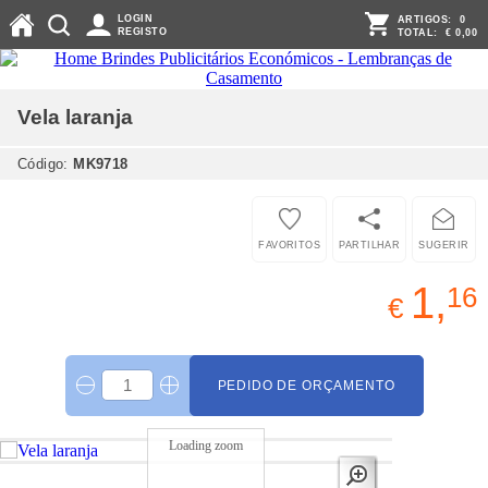
LOGIN
ARTIGOS:
0
REGISTO
TOTAL:
€ 0,00
Vela
laranja
Código:
MK9718
FAVORITOS
PARTILHAR
SUGERIR
1,
16
€
PEDIDO DE ORÇAMENTO
Loading zoom