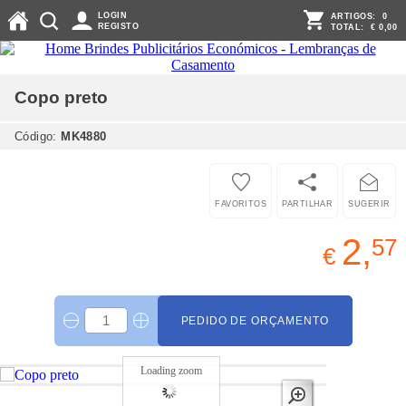
LOGIN
ARTIGOS:
0
REGISTO
TOTAL:
€ 0,00
Copo
preto
Código:
MK4880
FAVORITOS
PARTILHAR
SUGERIR
2,
57
€
PEDIDO DE ORÇAMENTO
Loading zoom