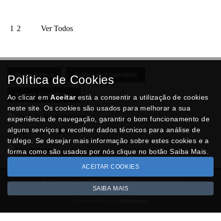
Saber mais
1
2
Ver Todos
Quem Somos
Politica de Privacidade
Política de Cookies
Termos e Condições
Ao clicar em
Aceitar
está a consentir a utilização de cookies
neste site. Os cookies são usados para melhorar a sua
experiência de navegação, garantir o bom funcionamento de
alguns serviços e recolher dados técnicos para análise de
Entregas Rápidas com:
tráfego. Se desejar mais informação sobre estes cookies e a
forma como são usados por nós clique no botão Saiba Mais.
ACEITAR COOKIES
A estes valores deverá acrescer IVA à taxa em vigor
SAIBA MAIS
Copyright © BRINDESNET.com 2026
Desenvolvido por
Optimeios
SITES DESTACADOS NA FUNCIONALIDADE RIO