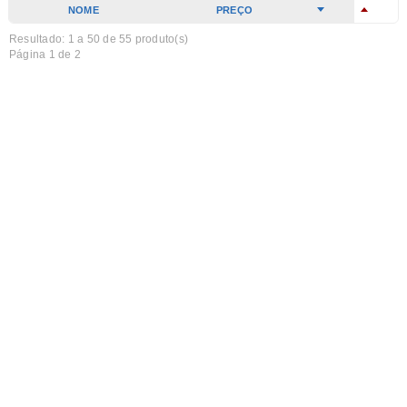
NOME
PREÇO
Resultado: 1 a
50
de 55 produto(s)
Página 1 de 2
Saco prenda para 1 garrafa, algodão
Código: TJ260284
Preço Desde
€ 0,90